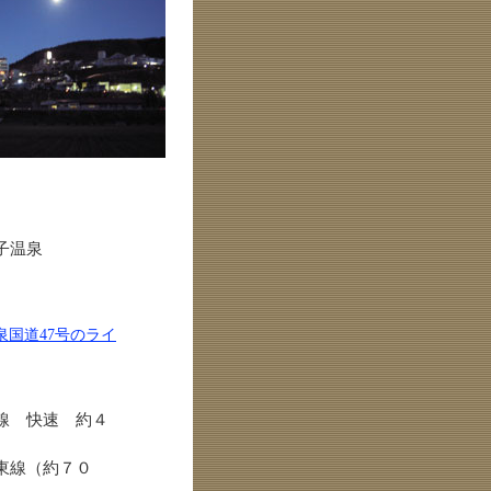
子温泉
泉国道47号のライ
線 快速 約４
東線（約７０