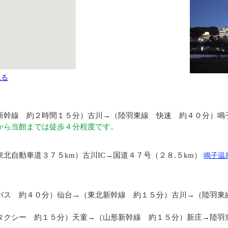
見る
新幹線 約２時間１５分）古川
→
（陸羽東線 快速 約４０分）鳴
ら当館までは徒歩４分程度です。
東北自動車道３７５km）古川IC
→
国道４７号（２８.５km）
鳴子温
バス 約４０分）仙台
→
（東北新幹線 約１５分）古川
→
（陸羽東
タクシー 約１５分）天童
→
（山形新幹線 約１５分）新庄
→
陸羽