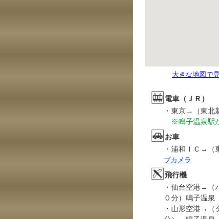
大きな地図で
電車（ＪＲ）
・東京
→
（東北
※鳴子温泉駅か
お車
・浦和ＩＣ
→
（
ブカメラ
飛行機
・仙台空港
→
（
０分）鳴子温泉
・山形空港
→
（